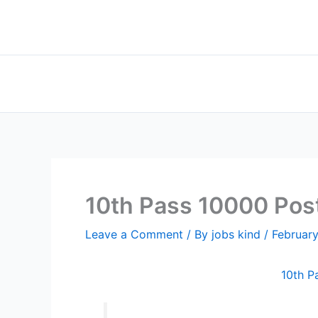
Skip
to
content
10th Pass 10000 Post job
Leave a Comment
/ By
jobs kind
/
February
10th Pa