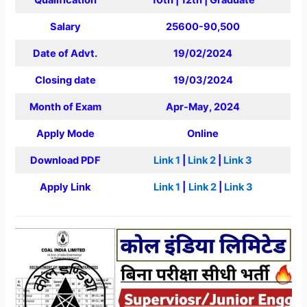
Qualification
10th | 12th | Graduate
Salary
25600-90,500
Date of Advt.
19/02/2024
Closing date
19/03/2024
Month of Exam
Apr-May, 2024
Apply Mode
Online
Download PDF
Link 1
|
Link 2
|
Link 3
Apply Link
Link 1
|
Link 2
|
Link 3