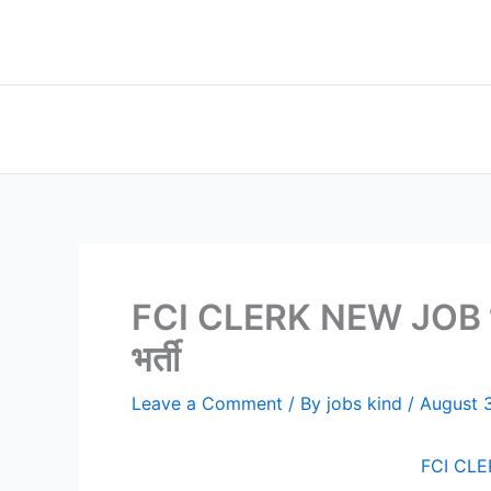
Skip
to
content
FCI CLERK NEW JOB भारती
भर्ती
Leave a Comment
/ By
jobs kind
/
August 
FCI CLERK