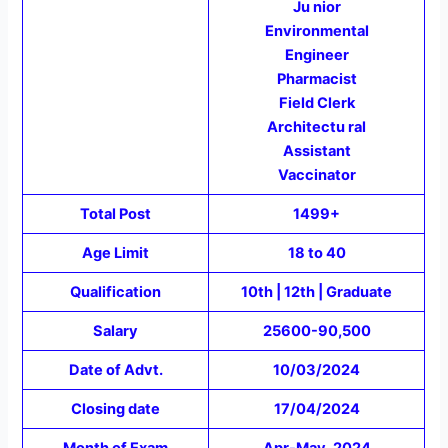
Ju nior
Environmental
Engineer
Pharmacist
Field Clerk
Architectu ral
Assistant
Vaccinator
Total Post
1499+
Age Limit
18 to 40
Qualification
10th | 12th | Graduate
Salary
25600-90,500
Date of Advt.
10/03/2024
Closing date
17/04/2024
Month of Exam
Apr-May, 2024