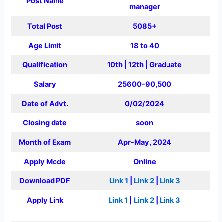
Post Name
manager
Total Post
5085+
Age Limit
18 to 40
Qualification
10th | 12th | Graduate
Salary
25600-90,500
Date of Advt.
0/02/2024
Closing date
soon
Month of Exam
Apr-May, 2024
Apply Mode
Online
Download PDF
Link 1
|
Link 2
|
Link 3
Apply Link
Link 1
|
Link 2
|
Link 3