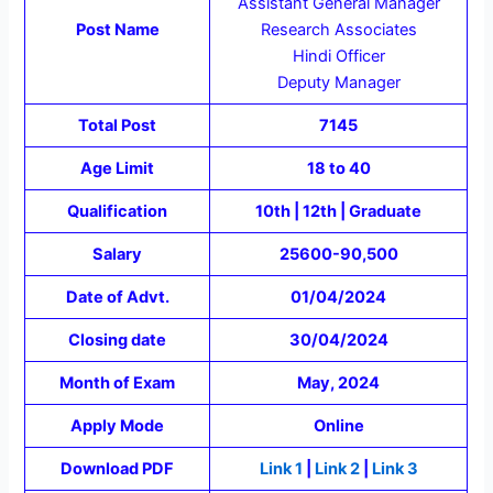
Assistant General Manager
Post Name
Research Associates
Hindi Officer
Deputy Manager
Total Post
7145
Age Limit
18 to 40
Qualification
10th | 12th | Graduate
Salary
25600-90,500
Date of Advt.
01/04/2024
Closing date
30/04/2024
Month of Exam
May, 2024
Apply Mode
Online
Download PDF
Link 1
|
Link 2
|
Link 3