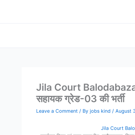
Skip
to
content
Jila Court Balodabazar Jo
सहायक ग्रेड-03 की भर्ती
Leave a Comment
/ By
jobs kind
/
August 
Jila Court Baloda