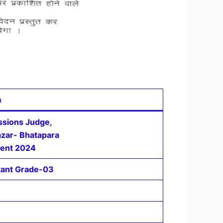
n
essions Judge,
azar- Bhatapara
ment 2024
stant Grade-03