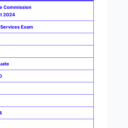
ice Commission
nt 2024
 Services Exam
duate
0
4