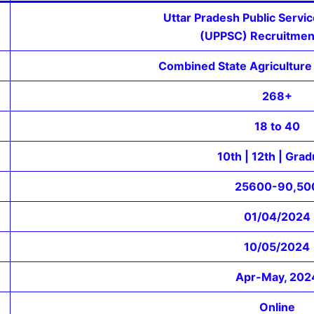
Uttar Pradesh Public Serv
(UPPSC) Recruitme
Combined State Agriculture
268+
18 to 40
10th | 12th | Gra
25600-90,50
01/04/2024
10/05/2024
Apr-May, 202
Online