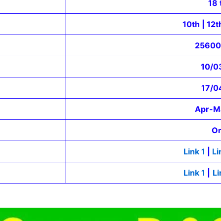
18 
10th | 12t
25600
10/0
17/0
Apr-M
On
Link 1
|
Li
Link 1
|
Li