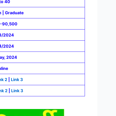
to 40
h | Graduate
-90,500
3/2024
4/2024
ay, 2024
line
nk 2
|
Link 3
nk 2
|
Link 3