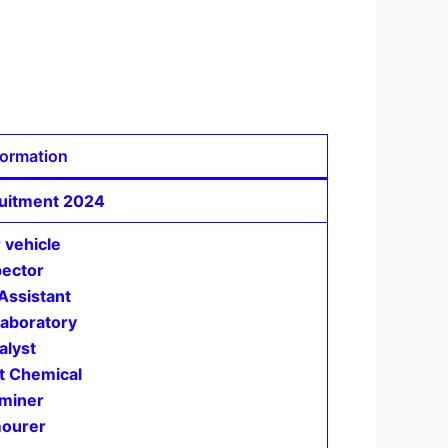
formation
uitment 2024
 vehicle
pector
Assistant
Laboratory
alyst
t Chemical
miner
ourer