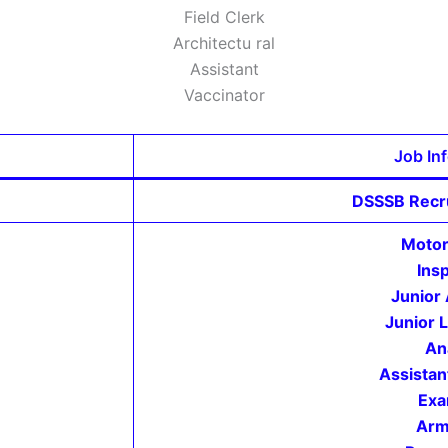
Field Clerk
Architectu ral
Assistant
Vaccinator
Job In
DSSSB Recr
Motor
Ins
Junior 
Junior 
An
Assistan
Exa
Arm