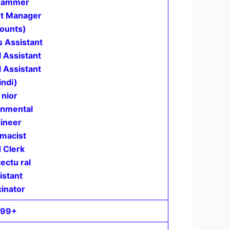
rammer
nt Manager
ounts)
 Assistant
 Assistant
 Assistant
indi)
 nior
onmental
ineer
macist
d Clerk
ectu ral
istant
inator
499+