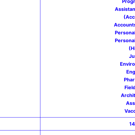
Prog
Assista
(Acc
Accounts
Personal
Personal
(H
Ju
Envir
Eng
Phar
Fiel
Archit
Ass
Vacc
1