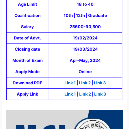
Age Limit
18 to 40
Qualification
10th | 12th | Graduate
Salary
25600-90,500
Date of Advt.
19/02/2024
Closing date
19/03/2024
Month of Exam
Apr-May, 2024
Apply Mode
Online
Download PDF
Link 1
|
Link 2
|
Link 3
Apply Link
Link 1
|
Link 2
|
Link 3