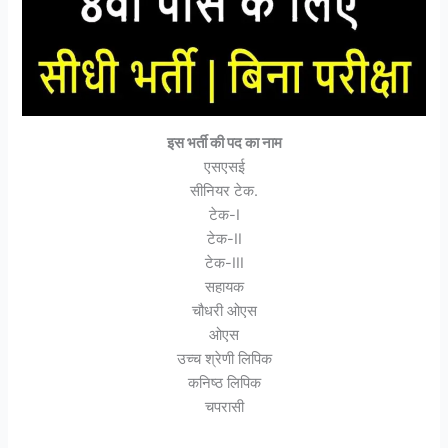
इस भर्ती की पद का नाम
एसएसई
सीनियर टेक.
टेक-I
टेक-II
टेक-III
सहायक
चौधरी ओएस
ओएस
उच्च श्रेणी लिपिक
कनिष्ठ लिपिक
चपरासी