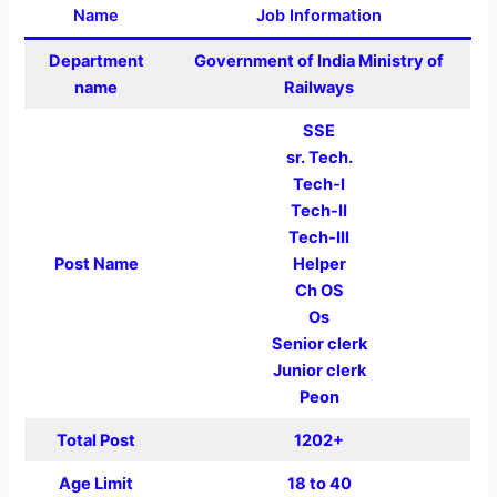
Name
Job Information
Department
Government of India Ministry of
name
Railways
SSE
sr. Tech.
Tech-I
Tech-II
Tech-III
Post Name
Helper
Ch OS
Os
Senior clerk
Junior clerk
Peon
Total Post
1202+
Age Limit
18 to 40