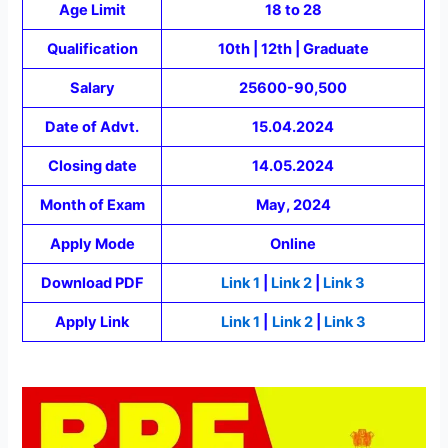
Age Limit
18 to 28
Qualification
10th | 12th | Graduate
Salary
25600-90,500
Date of Advt.
15.04.2024
Closing date
14.05.2024
Month of Exam
May, 2024
Apply Mode
Online
Download PDF
Link 1
|
Link 2
|
Link 3
Apply Link
Link 1
|
Link 2
|
Link 3