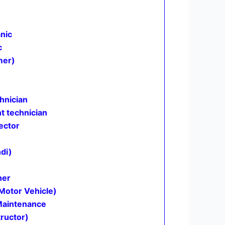
nic
c
mer)
hnician
 technician
ector
di)
her
Motor Vehicle)
Maintenance
ructor)