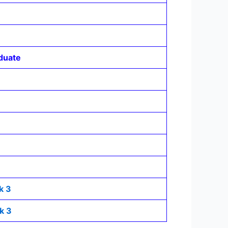
aduate
k 3
k 3