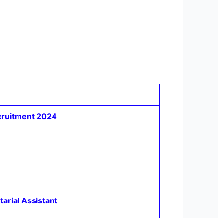
n
ecruitment 2024
arial Assistant