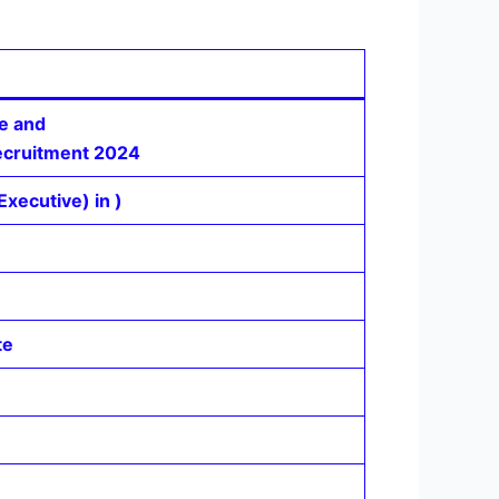
e and
Recruitment 2024
xecutive) in )
te