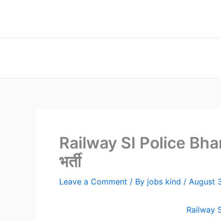
Skip
to
content
Railway SI Police Bharti 
भर्ती
Leave a Comment
/ By
jobs kind
/
August 
Railway SI