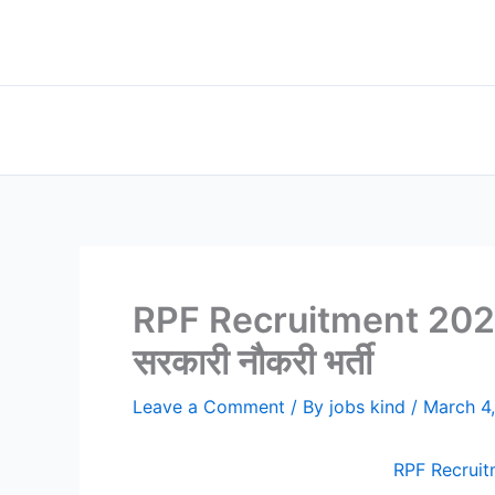
Skip
to
content
RPF Recruitment 2024 No
सरकारी नौकरी भर्ती
Leave a Comment
/ By
jobs kind
/
March 4
RPF Recruitme