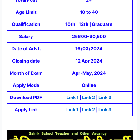
Age Limit
18 to 40
Qualification
10th | 12th | Graduate
Salary
25600-90,500
Date of Advt.
16/03/2024
Closing date
12 Apr 2024
Month of Exam
Apr-May, 2024
Apply Mode
Online
Download PDF
Link 1
|
Link 2
|
Link 3
Apply Link
Link 1
|
Link 2
|
Link 3