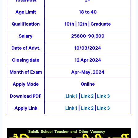
Age Limit
18 to 40
Qualification
10th | 12th | Graduate
Salary
25600-90,500
Date of Advt.
16/03/2024
Closing date
12 Apr 2024
Month of Exam
Apr-May, 2024
Apply Mode
Online
Download PDF
Link 1
|
Link 2
|
Link 3
Apply Link
Link 1
|
Link 2
|
Link 3