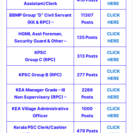
Assistant/Clerk
HERE
BBMP Group “D” Civil Servant
11307
CLICK
(KK & RPC) –
Posts
HERE
HGML Asst Foreman,
CLICK
135 Posts
Security Guard & Other –
HERE
KPSC
CLICK
313 Posts
Group C (RPC)
HERE
CLICK
KPSC Group B (RPC)
277 Posts
HERE
KEA Manager Grade – III
2286
CLICK
Non Supervisory (RPC) –
Posts
HERE
KEA Village Administrative
1000
CLICK
Officer
Posts
HERE
Kerala PSC Clerk/Cashier
CLICK
479 Posts