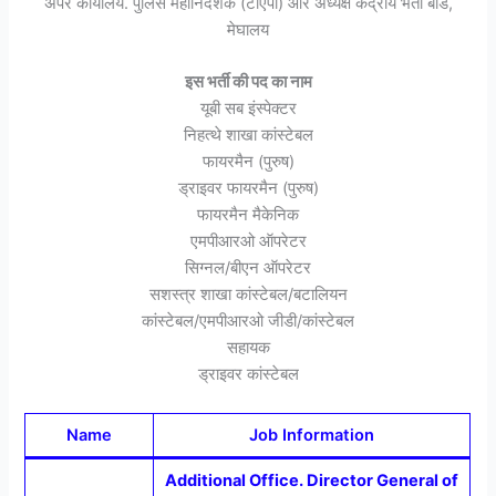
अपर कार्यालय. पुलिस महानिदेशक (टीएपी) और अध्यक्ष केंद्रीय भर्ती बोर्ड,
मेघालय
इस भर्ती की पद का नाम
यूबी सब इंस्पेक्टर
निहत्थे शाखा कांस्टेबल
फायरमैन (पुरुष)
ड्राइवर फायरमैन (पुरुष)
फायरमैन मैकेनिक
एमपीआरओ ऑपरेटर
सिग्नल/बीएन ऑपरेटर
सशस्त्र शाखा कांस्टेबल/बटालियन
कांस्टेबल/एमपीआरओ जीडी/कांस्टेबल
सहायक
ड्राइवर कांस्टेबल
Name
Job Information
Additional Office. Director General of