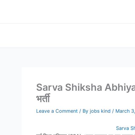
Skip
to
content
Sarva Shiksha Abhiyan J
भर्ती
Leave a Comment
/ By
jobs kind
/
March 3
Sarva Shi