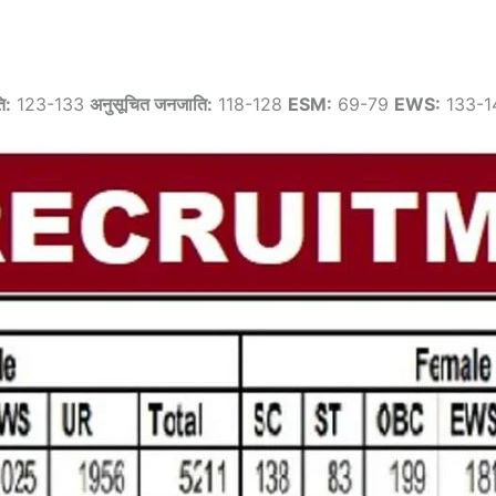
ि:
123-133
अनुसूचित जनजाति:
118-128
ESM:
69-79
EWS:
133-1