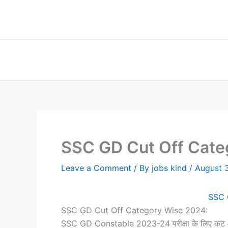
Skip
to
content
SSC GD Cut Off Category
Leave a Comment
/ By
jobs kind
/
August 
SSC G
SSC GD Cut Off Category Wise 2024:
SSC GD Constable 2023-24 परीक्षा के लिए कट ऑफ म