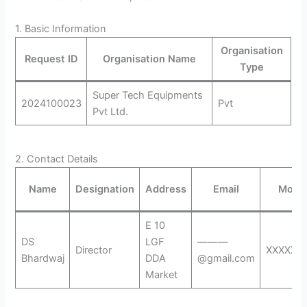
1. Basic Information
Organisation
Request ID
Organisation Name
Type
Super Tech Equipments
2024100023
Pvt
Pvt Ltd.
2. Contact Details
Name
Designation
Address
Email
Mobil
E 10
DS
LGF
———
Director
XXXXXX0
Bhardwaj
DDA
@gmail.com
Market