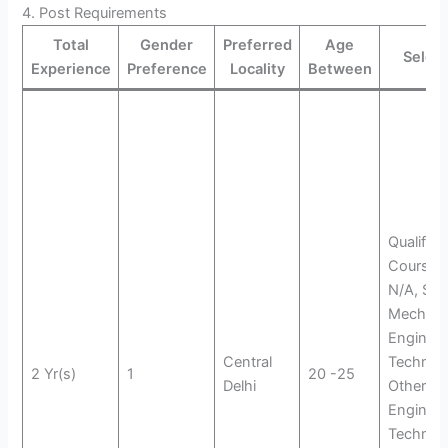
4. Post Requirements
Total
Gender
Preferred
Age
Select
Experience
Preference
Locality
Between
Qualifica
Course, 
N/A, Skil
Mechani
Engineer
Central
Technici
2 Yr(s)
1
20 -25
Delhi
Other,Ele
Engineer
Technici