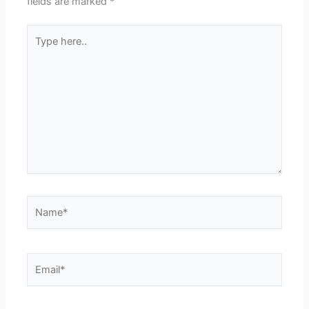
fields are marked
*
Type
here..
Name*
Email*