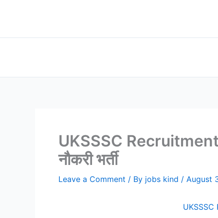
Skip
to
content
UKSSSC Recruitment Ap
नौकरी भर्ती
Leave a Comment
/ By
jobs kind
/
August 
UKSSSC Re