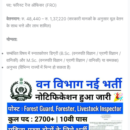
पद: फॉरेस्ट रेंज ऑफिसर (FRO)
वेतनमान:
रु. 48,440 – रु. 1,37,220 (सरकारी मानकों के अनुसार मूल वेतन
के साथ भत्ते और लाभ शामिल)
योग्यता:
सम्बंधित विषय में स्नातकोत्तर डिग्री (B.Sc. (वनस्पति विज्ञान / प्राणी विज्ञान /
वानिकी) और M.Sc. (वनस्पति विज्ञान / प्राणी विज्ञान / वानिकी) या समकक्ष)
अनुभव (विभिन्न राज्यों में भिन्न हो सकता है)