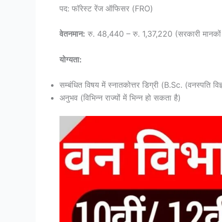
पद: फॉरेस्ट रेंज ऑफिसर (FRO)
वेतनमान:
रु. 48,440 – रु. 1,37,220 (सरकारी मानकों 
योग्यता:
सम्बंधित विषय में स्नातकोत्तर डिग्री (B.Sc. (वनस्पति वि
अनुभव (विभिन्न राज्यों में भिन्न हो सकता है)