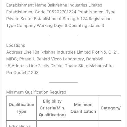
Establishment Name Balkrishna Industries Limited
Establishment Code E05202701224 Establishment Type
Private Sector Establishment Strength 124 Registration
Type Company Working Days 6 Operating states 3
Locations
Address Line 1Bal krishna Industries Limited Plot No. C-21,
MIDC, Phase-I, Behind Vicco Laboratory, Dombivli
(E)Address Line 2–city District Thane State Maharashtra
Pin Code421203
Minimum Qualification Required
Eligibility
Qualification
Minimum
Criteria(Min.
Category/Se
Type
Qualification
Qualification)
Educational