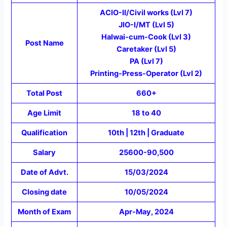
ACIO-II/Civil works (Lvl 7)
JIO-I/MT (Lvl 5)
Halwai-cum-Cook (Lvl 3)
Post Name
Caretaker (Lvl 5)
PA (Lvl 7)
Printing-Press-Operator (Lvl 2)
Total Post
660+
Age Limit
18 to 40
Qualification
10th | 12th | Graduate
Salary
25600-90,500
Date of Advt.
15/03/2024
Closing date
10/05/2024
Month of Exam
Apr-May, 2024