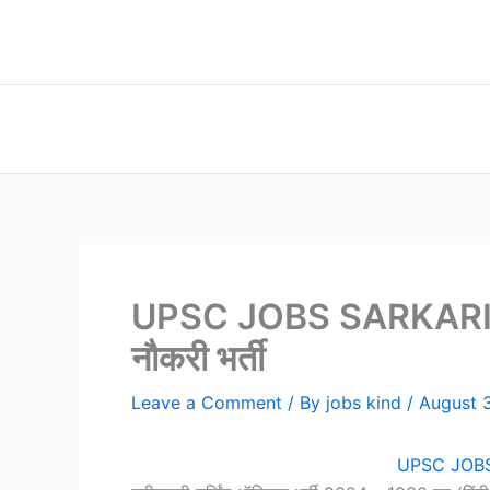
Skip
to
content
UPSC JOBS SARKARI RESU
नौकरी भर्ती
Leave a Comment
/ By
jobs kind
/
August 
UPSC JOBS S