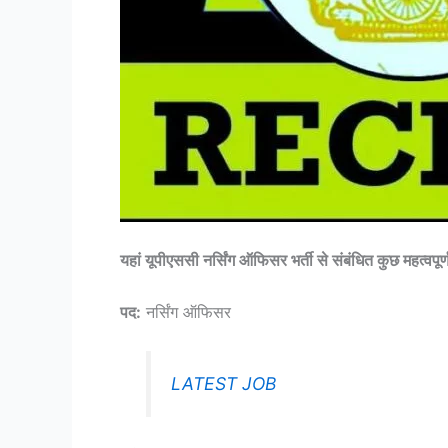
यहां यूपीएससी नर्सिंग ऑफिसर भर्ती से संबंधित कुछ महत्वपूर्
पद:
नर्सिंग ऑफिसर
LATEST JOB